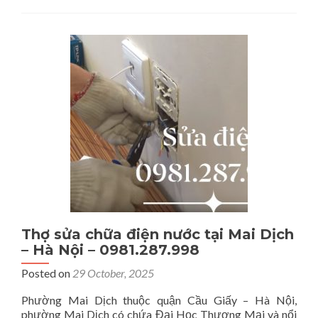
điện
nước
tại
Thụy
Khuê
–
Tây
Hồ
–
0981.287.99
Thợ sửa chữa điện nước tại Mai Dịch
– Hà Nội – 0981.287.998
Posted on
29 October, 2025
Phường Mai Dịch thuộc quận Cầu Giấy – Hà Nội,
phường Mai Dịch có chứa Đại Học Thương Mại và nổi