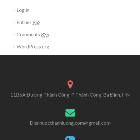
Log in
Entries
RSS
Comments
RSS
WordPress.org
11B6A Đường Thành Công, P Thành Công, Ba Đình, HN
Diennuocthanhluong.com@gmail.com