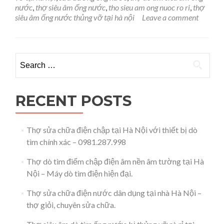
Ống
nước
,
thợ siêu âm ống nước
,
tho sieu am ong nuoc ro ri
,
thợ
Nước
siêu âm ống nước thủng vỡ tại hà nội
Leave a comment
Vỡ,
Thủng,Rò
Rỉ
Tại
Search for:
Hà
Nội
Và
Miền
RECENT POSTS
Bắc-
0981.287.998
Thợ sửa chữa điện chập tại Hà Nội với thiết bị dò
tìm chính xác – 0981.287.998
Thợ dò tìm điểm chập điện âm nền âm tường tại Hà
Nội – Máy dò tìm điện hiện đại.
Thợ sửa chữa điện nước dân dụng tại nhà Hà Nội –
thợ giỏi, chuyên sửa chữa.