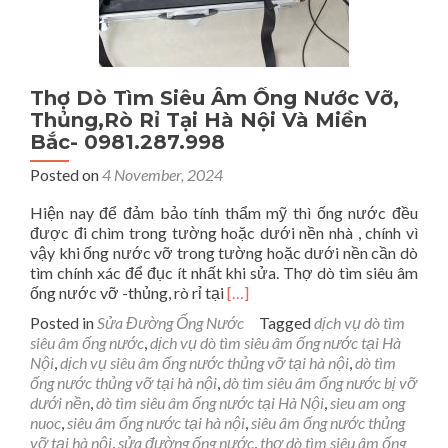
Thợ Dò Tìm Siêu Âm Ống Nước Vỡ,
Thủng,Rò Rỉ Tại Hà Nội Và Miền
Bắc- 0981.287.998
Posted on
4 November, 2024
Hiện nay để đảm bảo tính thẩm mỹ thì ống nước đều
được đi chìm trong tường hoặc dưới nền nhà , chính vì
vậy khi ống nước vỡ trong tường hoặc dưới nền cần dò
tìm chính xác để đục ít nhất khi sửa. Thợ dò tìm siêu âm
Read
ống nước vỡ -thủng, rò rỉ tại
[…]
more
Posted in
Sửa Đường Ống Nước
Tagged
dịch vụ dò tìm
about
siêu âm ống nước
,
dịch vụ dò tìm siêu âm ống nước tại Hà
Thợ
Nội
,
dịch vụ siêu âm ống nước thủng vỡ tại hà nội
,
dò tìm
Dò
ống nước thủng vỡ tại hà nội
,
dò tìm siêu âm ống nước bị vỡ
Tìm
dưới nền
,
dò tìm siêu âm ống nước tại Hà Nội
,
sieu am ong
Siêu
nuoc
,
siêu âm ống nước tại hà nội
,
siêu âm ống nước thủng
Âm
vỡ tại hà nội
,
sửa đường ống nước
,
thợ dò tìm siêu âm ống