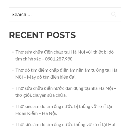
với
thợ
Search for:
sửa
ống
nước
chuyên
RECENT POSTS
nghiệp
–
Điện
Thợ sửa chữa điện chập tại Hà Nội với thiết bị dò
nước
tìm chính xác – 0981.287.998
Thanh
Lương
Thợ dò tìm điểm chập điện âm nền âm tường tại Hà
–
0981,
Nội – Máy dò tìm điện hiện đại.
287,
998
Thợ sửa chữa điện nước dân dụng tại nhà Hà Nội –
thợ giỏi, chuyên sửa chữa.
Thợ siêu âm dò tìm ống nước bị thủng vỡ rò rỉ tại
Hoàn Kiếm – Hà Nội.
Thợ siêu âm dò tìm ống nước thủng vỡ rò rỉ tại Hai