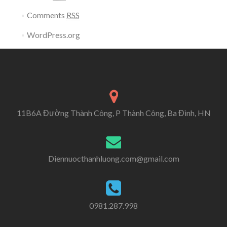
Comments
RSS
WordPress.org
11B6A Đường Thành Công, P Thành Công, Ba Đình, HN
Diennuocthanhluong.com@gmail.com
0981.287.998