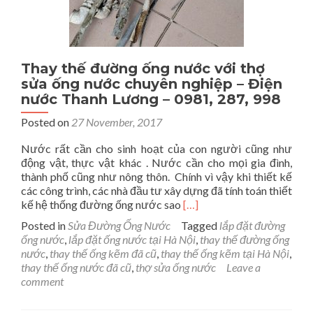
Thay thế đường ống nước với thợ
sửa ống nước chuyên nghiệp – Điện
nước Thanh Lương – 0981, 287, 998
Posted on
27 November, 2017
Nước rất cần cho sinh hoạt của con người cũng như
động vật, thực vật khác . Nước cần cho mọi gia đình,
thành phố cũng như nông thôn. Chính vì vậy khi thiết kế
các công trình, các nhà đầu tư xây dựng đã tính toán thiết
Read
kế hệ thống đường ống nước sao
[…]
more
Posted in
Sửa Đường Ống Nước
Tagged
lắp đặt đường
about
ống nước
,
lắp đặt ống nước tại Hà Nội
,
thay thế đường ống
Thay
nước
,
thay thế ống kẽm đã cũ
,
thay thế ống kẽm tại Hà Nội
,
thế
thay thế ống nước đã cũ
,
thợ sửa ống nước
Leave a
đường
comment
ống
nước