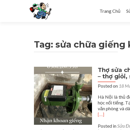
Skip to content
Trang Chủ
S
Tag: sửa chữa giếng
Thợ sửa ch
– thợ giỏi
Posted on
18 Ma
Hà Nội là thủ đ
học nổi tiếng. T
văn phòng và dâ
[…]
Posted in
Sửa Đ