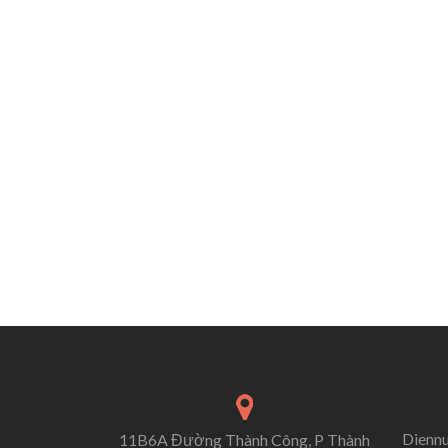
Dienn
11B6A Đường Thành Công, P Thành