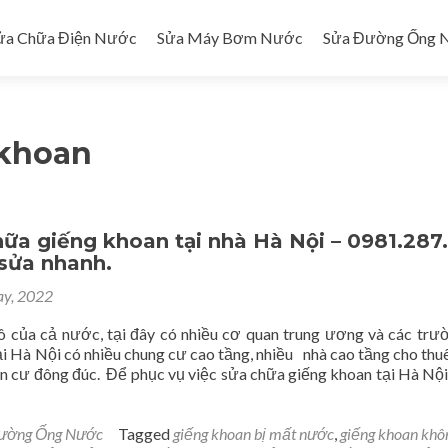
ửa Chữa Điện Nước
Sửa Máy Bơm Nước
Sửa Đường Ống 
 khoan
ữa giếng khoan tại nhà Hà Nội – 0981.287
, sửa nhanh.
y, 2022
ô của cả nước, tại đây có nhiều cơ quan trung ương và các trư
ại Hà Nội có nhiều chung cư cao tầng, nhiều nhà cao tầng cho thuê
n cư đông đúc. Để phục vụ việc sửa chữa giếng khoan tại Hà N
ường Ống Nước
Tagged
giếng khoan bị mất nước
,
giếng khoan khô