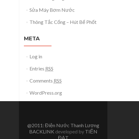
Sửa Máy Bơm Nước
Thông Tắc Cống – Hút Bể Phốt
META
Log in
Entries
RSS
Comments
RSS
WordPress.org
@2011: Điện Nước Thanh Lương
BACKLINK
developed by
TIẾN
ĐẠT