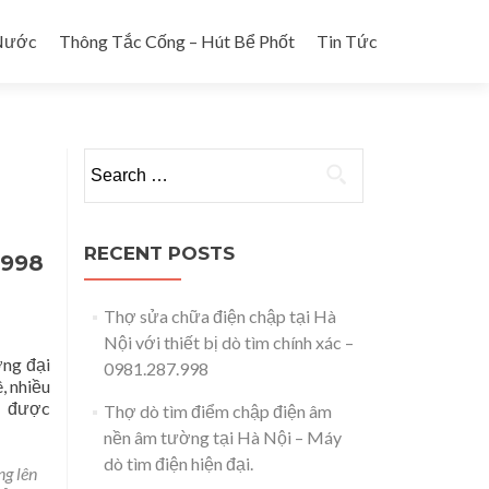
Nước
Thông Tắc Cống – Hút Bể Phốt
Tin Tức
Search for:
RECENT POSTS
.998
Thợ sửa chữa điện chập tại Hà
Nội với thiết bị dò tìm chính xác –
ờng đại
0981.287.998
, nhiều
Read
ội được
Thợ dò tìm điểm chập điện âm
more
nền âm tường tại Hà Nội – Máy
about
dò tìm điện hiện đại.
Thợ
ng lên