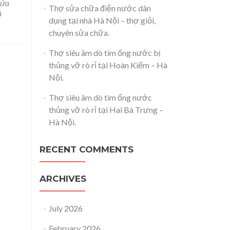
sửa
sửa
Thợ sửa chữa điện nước dân
chữa
à
dụng tại nhà Hà Nội – thợ giỏi,
giếng
chuyên sửa chữa.
khoan
tại
Thợ siêu âm dò tìm ống nước bị
nhà
Hà
thủng vỡ rò rỉ tại Hoàn Kiếm – Hà
Nội
Nội.
–
0981.287.998
Thợ siêu âm dò tìm ống nước
–
thủng vỡ rò rỉ tại Hai Bà Trưng –
thợ
Hà Nội.
giỏi,
sửa
nhanh.
RECENT COMMENTS
ARCHIVES
July 2026
February 2026