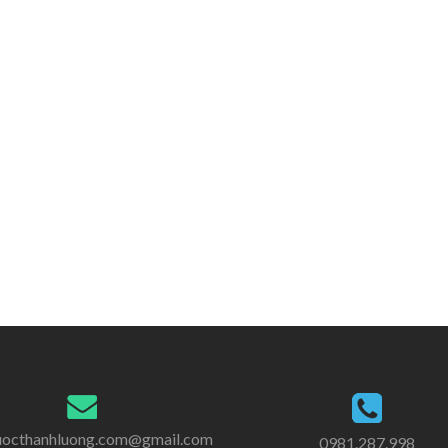
uocthanhluong.com@gmail.com
0981.287.998