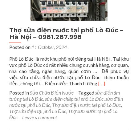
Thợ sửa điện nước tại phố Lò Đúc –
Hà Nội – 0981.287.998
Posted on
11 October, 2024
Phố Lò Đúc là một khu phố nổi tiếng tại Hà Nội . Tại khu
vực phố Lò Đúc có rất nhiều chung cư, nhà hàng, cơ quan,
nhà cao tầng, ngân hàng, quán cơm … Để phục vụ
việc sửa chữa điện nước tại phố Lò Đúc thêm thuận
Read
tiện , chúng tôi – Điện nước Thanh Lương
[…]
more
Posted in
Sửa Chữa Điện Nước
Tagged
sửa điện âm
about
tường tại Lò Đúc
,
sửa điện chập tại phố Lò Đúc
,
sửa điện
Thợ
nước tại phố Lò Đúc
,
Thợ sửa điện nước tại phố Lò Đúc
,
sửa
Thợ sửa điện tại phố Lò Đúc
,
Thợ sửa nước tại phố Lò
điện
Đúc
Leave a comment
nước
tại
phố