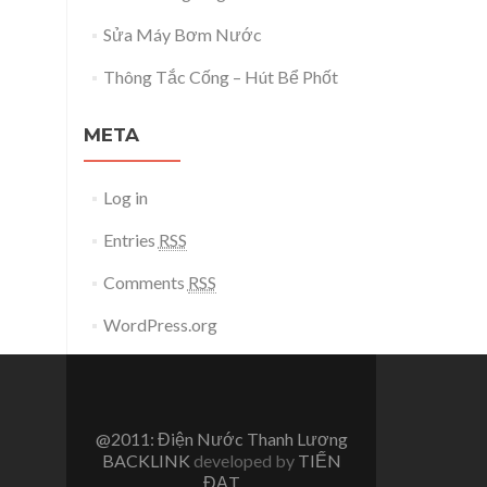
Sửa Máy Bơm Nước
Thông Tắc Cống – Hút Bể Phốt
META
Log in
Entries
RSS
Comments
RSS
WordPress.org
@2011: Điện Nước Thanh Lương
BACKLINK
developed by
TIẾN
ĐẠT