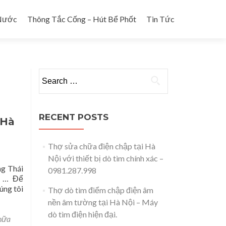
Nước
Thông Tắc Cống – Hút Bể Phốt
Tin Tức
Search for:
RECENT POSTS
 Hà
Thợ sửa chữa điện chập tại Hà
Nội với thiết bị dò tìm chính xác –
ng Thái
0981.287.998
ơm … Để
úng tôi
Thợ dò tìm điểm chập điện âm
nền âm tường tại Hà Nội – Máy
dò tìm điện hiện đại.
hữa