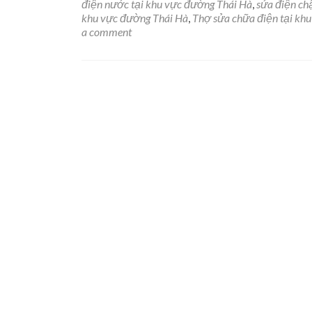
Th
điện nước tại khu vực đường Thái Hà
,
sửa điện chậ
sử
khu vực đường Thái Hà
,
Thợ sửa chữa điện tại kh
ch
a comment
đi
nư
tại
kh
vự
đư
Th
Hà
–
Hà
Nộ
–
09