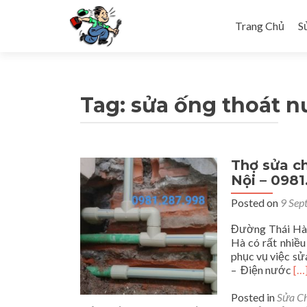
Skip to content
Trang Chủ
S
Tag: sửa ống thoát nư
Thợ sửa ch
Nội – 0981
Posted on
9 Sep
Đường Thái Hà 
Hà có rất nhiều
phục vụ việc sử
Re
– Điện nước
[…
mo
ab
Posted in
Sửa C