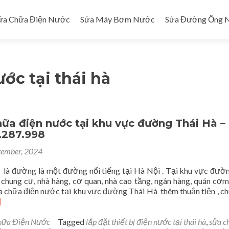
ửa Chữa Điện Nước
Sửa Máy Bơm Nước
Sửa Đường Ống 
ớc tại thái hà
ữa điện nước tại khu vực đường Thái Hà –
.287.998
tember, 2024
là đường là một đường nổi tiếng tại Hà Nội . Tại khu vực đườ
 chung cư, nhà hàng, cơ quan, nhà cao tầng, ngân hàng, quán c
a chữa điện nước tại khu vực đường Thái Hà thêm thuận tiện , ch
ad
]
re
out
hữa Điện Nước
Tagged
lắp đặt thiết bị điện nước tại thái hà
,
sửa c