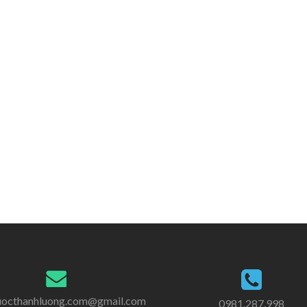
uocthanhluong.com@gmail.com
0981.287.998