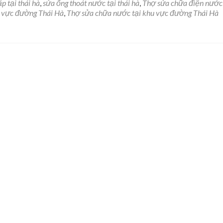
ợ
p tại thái hà
,
sửa ống thoát nước tại thái hà
,
Thợ sửa chữa điện nước 
a
u vực đường Thái Hà
,
Thợ sửa chữa nước tại khu vực đường Thái Hà
ữa
ện
ớc
u
c
ờng
ái
i
81.287.998