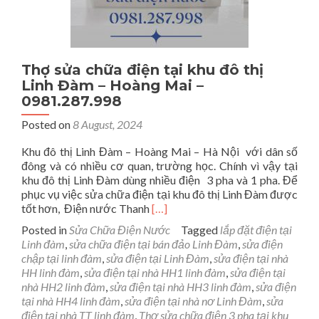
Thợ sửa chữa điện tại khu đô thị
Linh Đàm – Hoàng Mai –
0981.287.998
Posted on
8 August, 2024
Khu đô thị Linh Đàm – Hoàng Mai – Hà Nội với dân số
đông và có nhiều cơ quan, trường học. Chính vì vậy tại
khu đô thị Linh Đàm dùng nhiều điện 3 pha và 1 pha. Để
phục vụ việc sửa chữa điện tại khu đô thị Linh Đàm được
Read
tốt hơn, Điện nước Thanh
[…]
more
Posted in
Sửa Chữa Điện Nước
Tagged
lắp đặt điện tại
about
Linh đàm
,
sửa chữa điện tại bán đảo Linh Đàm
,
sửa điện
Thợ
chập tại linh đàm
,
sửa điện tại Linh Đàm
,
sửa điện tại nhà
sửa
HH linh đàm
,
sửa điện tại nhà HH1 linh đàm
,
sửa điện tại
chữa
nhà HH2 linh đàm
,
sửa điện tại nhà HH3 linh đàm
,
sửa điện
điện
tại nhà HH4 linh đàm
,
sửa điện tại nhà nơ Linh Đàm
,
sửa
tại
điện tại nhà TT linh đàm
,
Thợ sửa chữa điện 3 pha tại khu