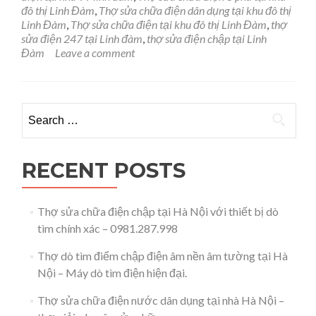
khu
đô thị Linh Đàm
,
Thợ sửa chữa điện dân dụng tại khu đô thị
đô
Linh Đàm
,
Thợ sửa chữa điện tại khu đô thị Linh Đàm
,
thợ
thị
sửa điện 247 tại Linh đàm
,
thợ sửa điện chập tại Linh
Linh
Đàm
Leave a comment
Đàm
–
Hoàng
Mai
Search for:
–
0981.287.998
RECENT POSTS
Thợ sửa chữa điện chập tại Hà Nội với thiết bị dò
tìm chính xác – 0981.287.998
Thợ dò tìm điểm chập điện âm nền âm tường tại Hà
Nội – Máy dò tìm điện hiện đại.
Thợ sửa chữa điện nước dân dụng tại nhà Hà Nội –