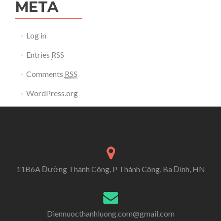
META
Log in
Entries
RSS
Comments
RSS
WordPress.org
11B6A Đường Thành Công, P Thành Công, Ba Đình, HN
Diennuocthanhluong.com@gmail.com