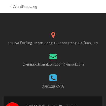
WordPress.org
11B6A Đường Thành Công, P Thành Công, Ba Đình, HN
Diennuocthanhluong.com@gmail.com
0981.287.998