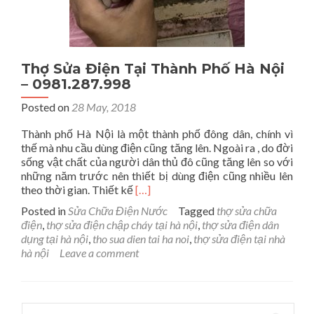
Thợ Sửa Điện Tại Thành Phố Hà Nội
– 0981.287.998
Posted on
28 May, 2018
Thành phố Hà Nội là một thành phố đông dân, chính vì
thế mà nhu cầu dùng điện cũng tăng lên. Ngoài ra , do đời
sống vật chất của người dân thủ đô cũng tăng lên so với
những năm trước nên thiết bị dùng điện cũng nhiều lên
Read
theo thời gian. Thiết kế
[…]
more
Posted in
Sửa Chữa Điện Nước
Tagged
thợ sửa chữa
about
điện
,
thợ sửa điện chập cháy tại hà nội
,
thợ sửa điện dân
Thợ
dụng tại hà nội
,
tho sua dien tai ha noi
,
thợ sửa điện tại nhà
Sửa
hà nội
Leave a comment
Điện
Tại
Thành
Phố
Search for: