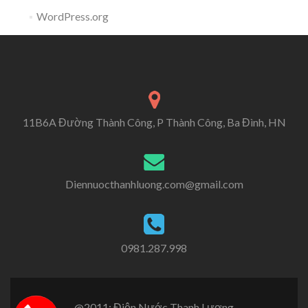
WordPress.org
11B6A Đường Thành Công, P Thành Công, Ba Đình, HN
Diennuocthanhluong.com@gmail.com
0981.287.998
@2011: Điện Nước Thanh Lương