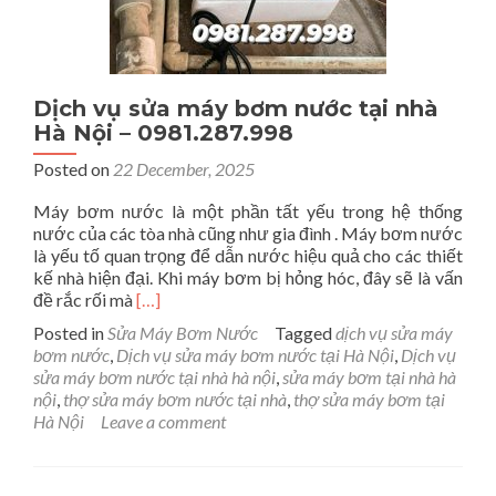
Dịch vụ sửa máy bơm nước tại nhà
Hà Nội – 0981.287.998
Posted on
22 December, 2025
Máy bơm nước là một phần tất yếu trong hệ thống
nước của các tòa nhà cũng như gia đình . Máy bơm nước
là yếu tố quan trọng để dẫn nước hiệu quả cho các thiết
kế nhà hiện đại. Khi máy bơm bị hỏng hóc, đây sẽ là vấn
Read
đề rắc rối mà
[…]
more
Posted in
Sửa Máy Bơm Nước
Tagged
dịch vụ sửa máy
about
bơm nước
,
Dịch vụ sửa máy bơm nước tại Hà Nội
,
Dịch vụ
Dịch
sửa máy bơm nước tại nhà hà nội
,
sửa máy bơm tại nhà hà
vụ
nội
,
thợ sửa máy bơm nước tại nhà
,
thợ sửa máy bơm tại
sửa
Hà Nội
Leave a comment
máy
bơm
nước