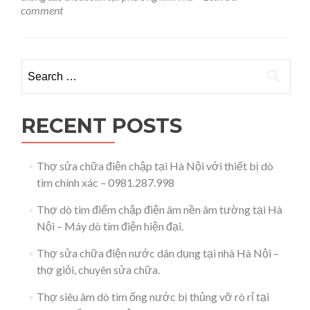
bể
comment
phốt
tại
phường
Kim
Search for:
Mã
–
Ba
Đình
RECENT POSTS
–
Hà
Nội
Thợ sửa chữa điện chập tại Hà Nội với thiết bị dò
–
tìm chính xác – 0981.287.998
0981.287.998
Thợ dò tìm điểm chập điện âm nền âm tường tại Hà
Nội – Máy dò tìm điện hiện đại.
Thợ sửa chữa điện nước dân dụng tại nhà Hà Nội –
thợ giỏi, chuyên sửa chữa.
Thợ siêu âm dò tìm ống nước bị thủng vỡ rò rỉ tại