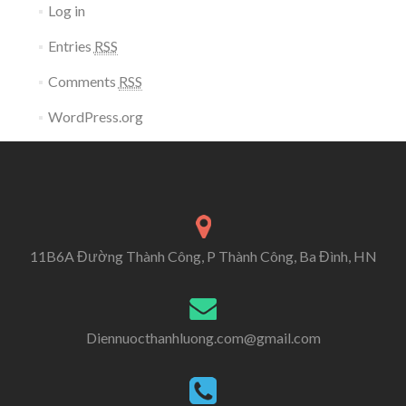
Log in
Entries
RSS
Comments
RSS
WordPress.org
11B6A Đường Thành Công, P Thành Công, Ba Đình, HN
Diennuocthanhluong.com@gmail.com