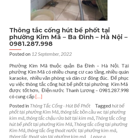
Thông tắc cống hút bể phốt tại
phường Kim Mã – Ba Đình – Hà Nội –
0981.287.998
Posted on
12 September, 2022
Phường Kim Mã thuộc quận Ba Đình – Hà Nội. Tại
phường Kim Mã có nhiều chung cư cao tầng, nhiều quán
karaoke, nhiều văn phòng và dân cư đông đúc. Để phục
vụ việc thông tắc cống hút bể phốt tại phường Kim Mã
được tốt hơn, Điện nước Thanh Lương – 0981.287.998
Read
có cung cấp
[…]
more
Posted in
Thông Tắc Cống - Hút Bể Phốt
Tagged
hút bể
about
phốt tại phường Kim Mã
,
thông tắc bồn cầu wc tại phường
Thông
kim mã
,
thông tắc chậu rửa bát tại kim mã
,
Thông tắc cống
tắc
hút bể phốt tại phường Kim Mã
,
Thông tắc cống tại phường
cống
Kim Mã
,
thông tắc ống thoát nước tại phường kim mã
,
hút
thông tắc thoát sàn tại phường kim mã
Leave a