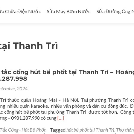
ửa Chữa Điện Nước
Sửa Máy Bơm Nước
Sửa Đường Ống 
tại Thanh Trì
tắc cống hút bể phốt tại Thanh Trì – Hoàn
1.287.998
ptember, 2024
rì thuộc quận Hoàng Mai – Hà Nội. Tại phường Thanh Trì có
ng, nhiều quán karaoke, nhiều văn phòng và dân cư đông đúc. 
ắc cống hút bể phốt tại phường Thanh Trì được tốt hơn, Công 
Read
ng – 0981.287.998 có cung
[…]
more
about
Tắc Cống - Hút Bể Phốt
Tagged
hút bể phốt tại Thanh Trì
,
Thợ thôn