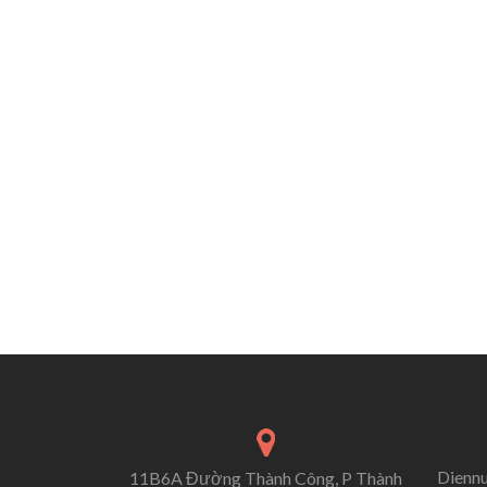
Dienn
11B6A Đường Thành Công, P Thành