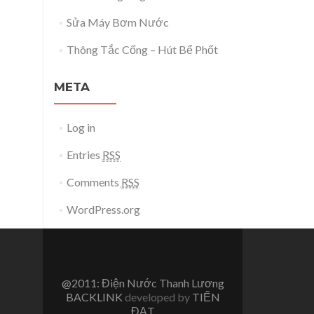
Sửa Máy Bơm Nước
Thông Tắc Cống – Hút Bể Phốt
META
Log in
Entries
RSS
Comments
RSS
WordPress.org
@2011: Điện Nước Thanh Lương
BACKLINK
developed by
TIẾN
ĐẠT