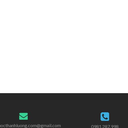
uocthanhluong.com@gmail.com
0981.287.998