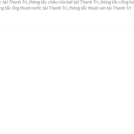
Thợ
 tại Thanh Trì
,
thông tắc chậu rửa bát tại Thanh Trì
,
thông tắc cống hú
thông
ng tắc ống thoát nước tại Thanh Trì
,
thông tắc thoát sàn tại Thanh Trì
tắc
cống
hút
bể
phốt
tại
Thanh
Trì
–
Hoàng
Mai
–
0981.287.998