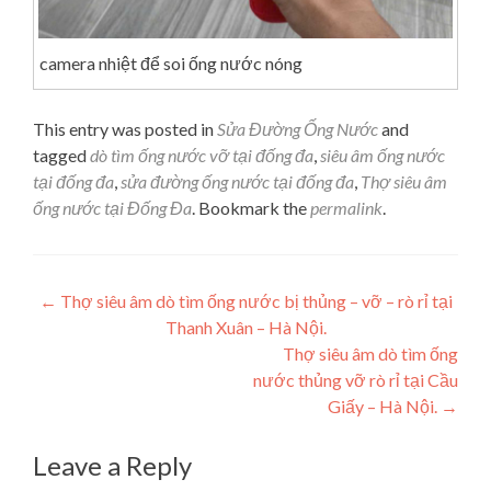
camera nhiệt để soi ống nước nóng
This entry was posted in
Sửa Đường Ống Nước
and
tagged
dò tìm ống nước vỡ tại đống đa
,
siêu âm ống nước
tại đống đa
,
sửa đường ống nước tại đống đa
,
Thợ siêu âm
ống nước tại Đống Đa
. Bookmark the
permalink
.
Post navigation
←
Thợ siêu âm dò tìm ống nước bị thủng – vỡ – rò rỉ tại
Thanh Xuân – Hà Nội.
Thợ siêu âm dò tìm ống
nước thủng vỡ rò rỉ tại Cầu
Giấy – Hà Nội.
→
Leave a Reply