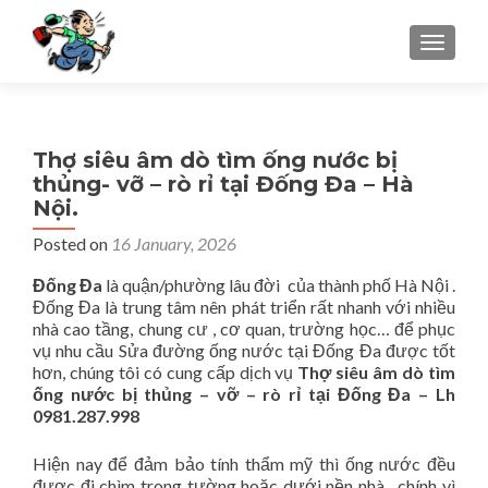
TOGGLE
Thợ siêu âm dò tìm ống nước bị
thủng- vỡ – rò rỉ tại Đống Đa – Hà
Nội.
Posted on
16 January, 2026
Đống Đa
là quận/phường lâu đời của thành phố Hà Nội .
Đống Đa là trung tâm nên phát triển rất nhanh với nhiều
nhà cao tầng, chung cư , cơ quan, trường học… để phục
vụ nhu cầu Sửa đường ống nước tại Đống Đa được tốt
hơn, chúng tôi có cung cấp dịch vụ
Thợ siêu âm dò tìm
ống nước bị thủng – vỡ – rò rỉ tại Đống Đa – Lh
0981.287.998
Hiện nay để đảm bảo tính thẩm mỹ thì ống nước đều
được đi chìm trong tường hoặc dưới nền nhà , chính vì