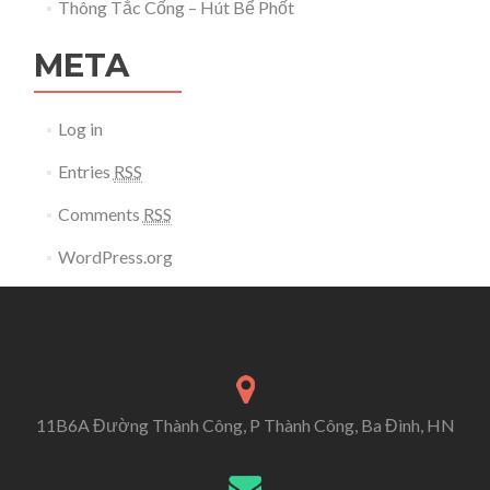
Thông Tắc Cống – Hút Bể Phốt
META
Log in
Entries
RSS
Comments
RSS
WordPress.org
11B6A Đường Thành Công, P Thành Công, Ba Đình, HN