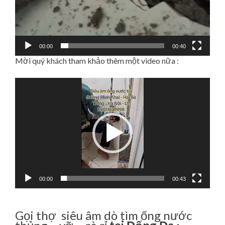
00:00
00:40
Mời quý khách tham khảo thêm một video nữa :
Video
Player
00:00
00:43
Gọi thợ siêu âm dò tìm ống nước