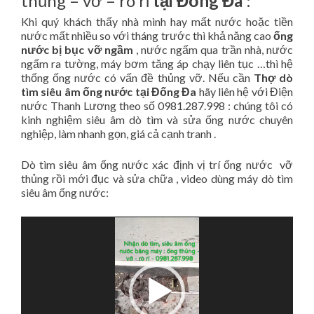
thủng – vỡ – rò rỉ
tại Đống Đa
:
Khi quý khách thấy nhà mình hay mất nước hoặc tiền
nước mất nhiều so với tháng trước thì khả năng cao
ống
nước bị bục vỡ ngầm
, nước ngấm qua trần nhà, nước
ngấm ra tường, máy bơm tăng áp chạy liên tục …thì hệ
thống ống nước có vấn đề thủng vỡ. Nếu cần
Thợ dò
tìm siêu âm ống nước tại Đống Đa
hãy liên hệ với Điện
nước Thanh Lương theo số 0981.287.998 : chúng tôi có
kinh nghiệm siêu âm dò tìm và sửa ống nước chuyên
nghiệp, làm nhanh gọn, giá cả cạnh tranh .
Dò tìm siêu âm ống nước xác định vị trí ống nước vỡ
thủng rồi mới đục và sửa chữa , video dùng máy dò tìm
siêu âm ống nước:
Video
Player