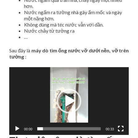
hơn.
Nước ngấm ra tường nhà gây ẩm mốc và ngày
một nặng hơn.
Không dùng mà téc nước vẫn vơi dần.
Nước chảy từ tường ra
…
Sau đây là
máy dò tìm ống nước vỡ dưới nền, vỡ trên
tường
:
Video
Player
00:00
00:33