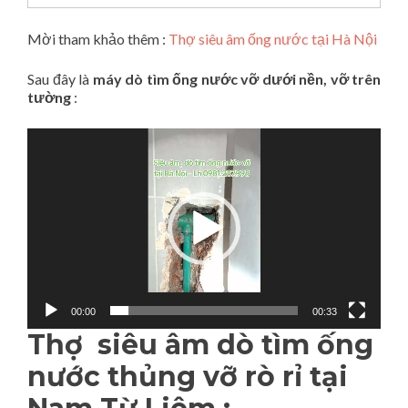
Mời tham khảo thêm :
Thợ siêu âm ống nước tại Hà Nội
Sau đây là
máy dò tìm ống nước vỡ dưới nền, vỡ trên
tường
:
Video
Player
00:00
00:33
Thợ siêu âm dò tìm ống
nước thủng vỡ rò rỉ
tại