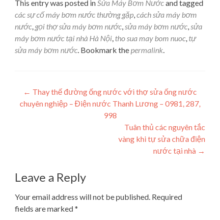
This entry was posted in
Sửa Máy Bơm Nước
and tagged
các sự cố máy bơm nước thường gặp
,
cách sửa máy bơm
nước
,
gọi thợ sửa máy bơm nước
,
sửa máy bơm nước
,
sửa
máy bơm nước tại nhà Hà Nội
,
tho sua may bom nuoc
,
tự
sửa máy bơm nước
. Bookmark the
permalink
.
Post navigation
←
Thay thế đường ống nước với thợ sửa ống nước
chuyên nghiệp – Điện nước Thanh Lương – 0981, 287,
998
Tuân thủ các nguyên tắc
vàng khi tự sửa chữa điện
nước tại nhà
→
Leave a Reply
Your email address will not be published.
Required
fields are marked
*