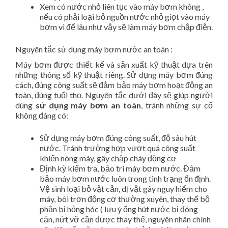
Xem có nước nhỏ liên tục vào máy bơm không ,
nếu có phải loại bỏ nguồn nước nhỏ giọt vào máy
bơm vì để lâu như vậy sẽ làm máy bơm chập điện.
Nguyên tắc sử dụng máy bơm nước an toàn :
Máy bơm được thiết kế và sản xuất kỹ thuật dựa trên
những thông số kỹ thuật riêng. Sử dụng máy bơm đúng
cách, đúng công suất sẽ đảm bảo máy bơm hoạt động an
toàn, đúng tuổi thọ. Nguyên tắc dưới đây sẽ giúp người
dùng
sử dụng máy bơm an toàn
, tránh những sự cố
không đáng có:
Sử dụng máy bơm đúng công suất, độ sâu hút
nước. Tránh trường hợp vượt quá công suất
khiến nóng máy, gây chập cháy động cơ
Định kỳ kiểm tra, bảo trì máy bơm nước. Đảm
bảo máy bơm nước luôn trong tình trạng ổn định.
Vệ sinh loại bỏ vật cản, dị vật gây nguy hiểm cho
máy, bôi trơn động cơ thường xuyên, thay thế bộ
phận bị hỏng hóc ( lưu ý ống hút nước bị đóng
cặn, nứt vỡ cần được thay thế, nguyên nhân chính