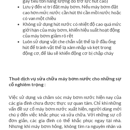
gây tiêu tốn năng lượng do trở lực hút cao)
Lưu ý đến vị trí đặt máy bơm. Nếu máy bơm đặt
cao hơn mức nước cần hút thì cần mồi nước hoặc
có van một chiều
Không sử dụng hút nước có nhiệt độ cao quá mức
giới hạn của máy bơm, khiến hiệu suất hoạt động
của máy bơm giảm rõ rệt
Luôn sử dụng vật che chắn vật thể lạ ở đầu ống
hút để tránh vật thể lạ xâm nhập và kẹt trong
động cơ, để lâu sẽ khiến động cơ bị chập cháy
Thuê dịch vụ sửa chữa máy bơm nước cho những sự
cố nghiêm trọng :
Việc sử dụng và chăm sóc máy bơm nước hiện nay của
các gia đình chưa được thực sự quan tâm. Chỉ khi những
vấn đề sự cố máy bơm nước xuất hiện, người dùng mới
chú ý đến việc khắc phục và sửa chữa. Với những sự cố
đơn giản, các gia đình có thể khắc phục ngay tại nhà.
Nhưng khi máy bơm hỏng, không tìm ra nguyên nhân và