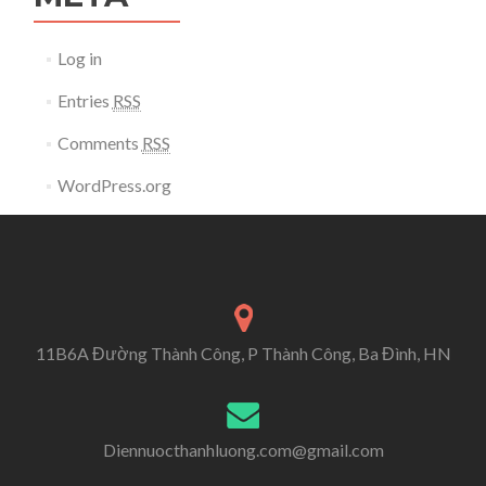
Log in
Entries
RSS
Comments
RSS
WordPress.org
11B6A Đường Thành Công, P Thành Công, Ba Đình, HN
Diennuocthanhluong.com@gmail.com