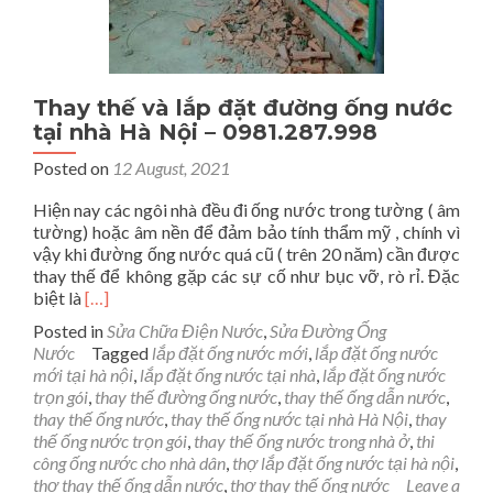
Thay thế và lắp đặt đường ống nước
tại nhà Hà Nội – 0981.287.998
Posted on
12 August, 2021
Hiện nay các ngôi nhà đều đi ống nước trong tường ( âm
tường) hoặc âm nền để đảm bảo tính thẩm mỹ , chính vì
vậy khi đường ống nước quá cũ ( trên 20 năm) cần được
thay thế để không gặp các sự cố như bục vỡ, rò rỉ. Đặc
Read
biệt là
[…]
more
Posted in
Sửa Chữa Điện Nước
,
Sửa Đường Ống
about
Nước
Tagged
lắp đặt ống nước mới
,
lắp đặt ống nước
Thay
mới tại hà nội
,
lắp đặt ống nước tại nhà
,
lắp đặt ống nước
thế
trọn gói
,
thay thế đường ống nước
,
thay thế ống dẫn nước
,
và
thay thế ống nước
,
thay thế ống nước tại nhà Hà Nội
,
thay
lắp
thế ống nước trọn gói
,
thay thế ống nước trong nhà ở
,
thi
đặt
công ống nước cho nhà dân
,
thợ lắp đặt ống nước tại hà nội
,
đường
thợ thay thế ống dẫn nước
,
thợ thay thế ống nước
Leave a