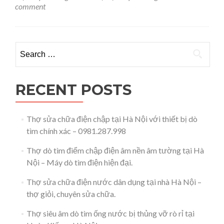
ống
comment
nước
tại
nhà
Hà
Search for:
Nội
–
0981.287.998
RECENT POSTS
Thợ sửa chữa điện chập tại Hà Nội với thiết bị dò
tìm chính xác – 0981.287.998
Thợ dò tìm điểm chập điện âm nền âm tường tại Hà
Nội – Máy dò tìm điện hiện đại.
Thợ sửa chữa điện nước dân dụng tại nhà Hà Nội –
thợ giỏi, chuyên sửa chữa.
Thợ siêu âm dò tìm ống nước bị thủng vỡ rò rỉ tại