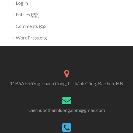
Log in
Entries
RSS
Comments
RSS
WordPress.org
11B6A Đường Thành Công, P Thành Công, Ba Đình, HN
Diennuocthanhluong.com@gmail.com