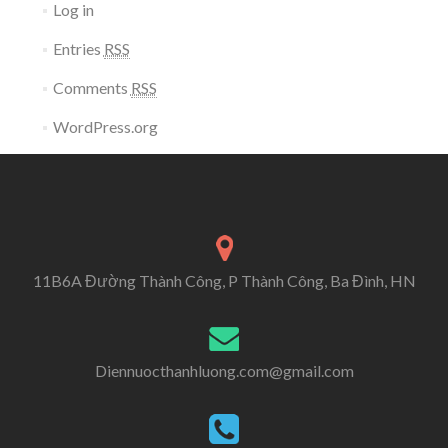
Log in
Entries
RSS
Comments
RSS
WordPress.org
11B6A Đường Thành Công, P Thành Công, Ba Đình, HN
Diennuocthanhluong.com@gmail.com