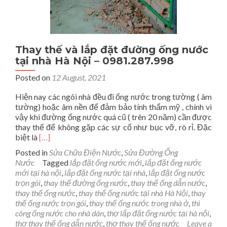
Thay thế và lắp đặt đường ống nước
tại nhà Hà Nội – 0981.287.998
Posted on
12 August, 2021
Hiện nay các ngôi nhà đều đi ống nước trong tường ( âm
tường) hoặc âm nền để đảm bảo tính thẩm mỹ , chính vì
vậy khi đường ống nước quá cũ ( trên 20 năm) cần được
thay thế để không gặp các sự cố như bục vỡ, rò rỉ. Đặc
Read
biệt là
[…]
more
Posted in
Sửa Chữa Điện Nước
,
Sửa Đường Ống
about
Nước
Tagged
lắp đặt ống nước mới
,
lắp đặt ống nước
Thay
mới tại hà nội
,
lắp đặt ống nước tại nhà
,
lắp đặt ống nước
thế
trọn gói
,
thay thế đường ống nước
,
thay thế ống dẫn nước
,
và
thay thế ống nước
,
thay thế ống nước tại nhà Hà Nội
,
thay
lắp
thế ống nước trọn gói
,
thay thế ống nước trong nhà ở
,
thi
đặt
công ống nước cho nhà dân
,
thợ lắp đặt ống nước tại hà nội
,
đường
thợ thay thế ống dẫn nước
,
thợ thay thế ống nước
Leave a