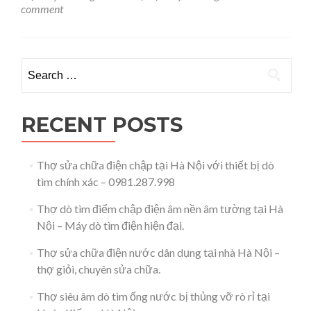
ống
comment
nước
tại
nhà
Hà
Search for:
Nội
–
0981.287.998
RECENT POSTS
Thợ sửa chữa điện chập tại Hà Nội với thiết bị dò
tìm chính xác – 0981.287.998
Thợ dò tìm điểm chập điện âm nền âm tường tại Hà
Nội – Máy dò tìm điện hiện đại.
Thợ sửa chữa điện nước dân dụng tại nhà Hà Nội –
thợ giỏi, chuyên sửa chữa.
Thợ siêu âm dò tìm ống nước bị thủng vỡ rò rỉ tại