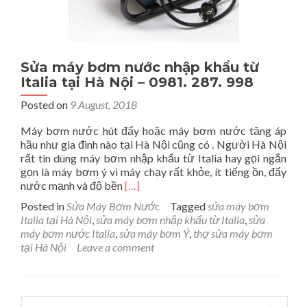
Sửa máy bơm nước nhập khẩu từ
Italia tại Hà Nội – 0981. 287. 998
Posted on
9 August, 2018
Máy bơm nước hút đẩy hoặc máy bơm nước tăng áp
hầu như gia đình nào tại Hà Nội cũng có . Người Hà Nội
rất tin dùng máy bơm nhập khẩu từ Italia hay gọi ngắn
gọn là máy bơm ý vì máy chạy rất khỏe, ít tiếng ồn, đẩy
Read
nước mạnh và độ bền
[…]
more
Posted in
Sửa Máy Bơm Nước
Tagged
sửa máy bơm
about
Italia tại Hà Nội
,
sửa máy bơm nhập khẩu từ Italia
,
sửa
Sửa
máy bơm nước Italia
,
sửa máy bơm Ý
,
thợ sửa máy bơm
máy
tại Hà Nội
Leave a comment
bơm
nước
nhập
khẩu
Search for: