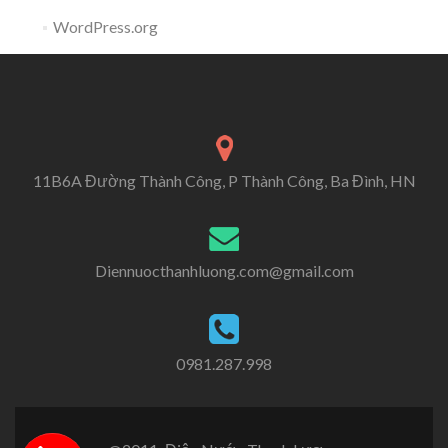
WordPress.org
11B6A Đường Thành Công, P Thành Công, Ba Đình, HN
Diennuocthanhluong.com@gmail.com
0981.287.998