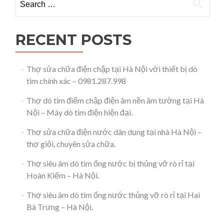
từ
Italia
tại
Hà
RECENT POSTS
Nội
–
0981.
Thợ sửa chữa điện chập tại Hà Nội với thiết bị dò
287.
tìm chính xác – 0981.287.998
998
Thợ dò tìm điểm chập điện âm nền âm tường tại Hà
Nội – Máy dò tìm điện hiện đại.
Thợ sửa chữa điện nước dân dụng tại nhà Hà Nội –
thợ giỏi, chuyên sửa chữa.
Thợ siêu âm dò tìm ống nước bị thủng vỡ rò rỉ tại
Hoàn Kiếm – Hà Nội.
Thợ siêu âm dò tìm ống nước thủng vỡ rò rỉ tại Hai
Bà Trưng – Hà Nội.