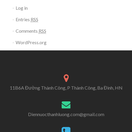
Log in
Entries
RSS
Comments
RSS
WordPress.org
11B6A Đường Thành Công, P Thành Công, Ba Đình, HN
Diennuocthanhluong.com@gmail.com