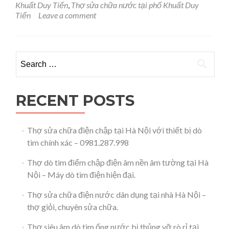
Khuất Duy Tiến
,
Thợ sửa chữa nước tại phố Khuất Duy
nước
Tiến
Leave a comment
tại
phố
Khuất
Duy
Search for:
Tiến
–
Hà
Nội
RECENT POSTS
–
0981.287.998
Thợ sửa chữa điện chập tại Hà Nội với thiết bị dò
tìm chính xác – 0981.287.998
Thợ dò tìm điểm chập điện âm nền âm tường tại Hà
Nội – Máy dò tìm điện hiện đại.
Thợ sửa chữa điện nước dân dụng tại nhà Hà Nội –
thợ giỏi, chuyên sửa chữa.
Thợ siêu âm dò tìm ống nước bị thủng vỡ rò rỉ tại