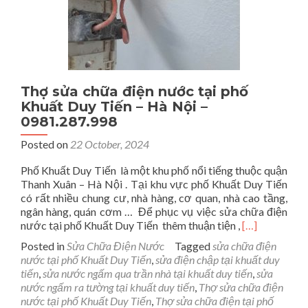
Thợ sửa chữa điện nước tại phố
Khuất Duy Tiến – Hà Nội –
0981.287.998
Posted on
22 October, 2024
Phố Khuất Duy Tiến là một khu phố nổi tiếng thuộc quận
Thanh Xuân – Hà Nội . Tại khu vực phố Khuất Duy Tiến
có rất nhiều chung cư, nhà hàng, cơ quan, nhà cao tầng,
ngân hàng, quán cơm … Để phục vụ việc sửa chữa điện
Read
nước tại phố Khuất Duy Tiến thêm thuận tiện ,
[…]
more
Posted in
Sửa Chữa Điện Nước
Tagged
sửa chữa điện
about
nước tại phố Khuất Duy Tiến
,
sửa điện chập tại khuất duy
Thợ
tiến
,
sửa nước ngấm qua trần nhà tại khuất duy tiến
,
sửa
sửa
nước ngấm ra tường tại khuất duy tiến
,
Thợ sửa chữa điện
chữa
nước tại phố Khuất Duy Tiến
,
Thợ sửa chữa điện tại phố
điện