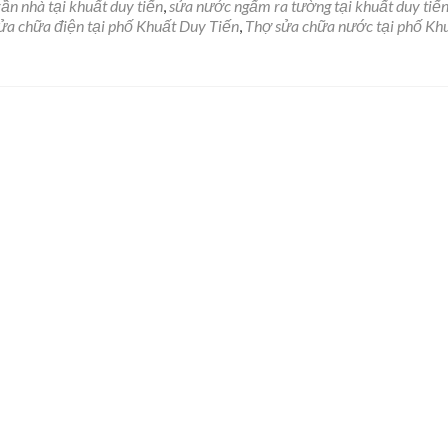
ần nhà tại khuất duy tiến
,
sửa nước ngấm ra tường tại khuất duy tiế
ửa chữa điện tại phố Khuất Duy Tiến
,
Thợ sửa chữa nước tại phố Kh
a
c
t
.287.998