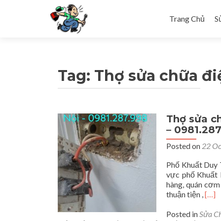
Skip to content
Trang Chủ
S
Tag: Thợ sửa chữa đi
Thợ sửa ch
– 0981.28
Posted on
22 Oc
Phố Khuất Duy T
vực phố Khuất D
hàng, quán cơm
Rea
thuận tiện ,
[…]
mor
abou
Posted in
Sửa C