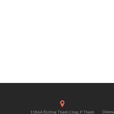
Dienn
11B6A Đường Thành Công, P Thành