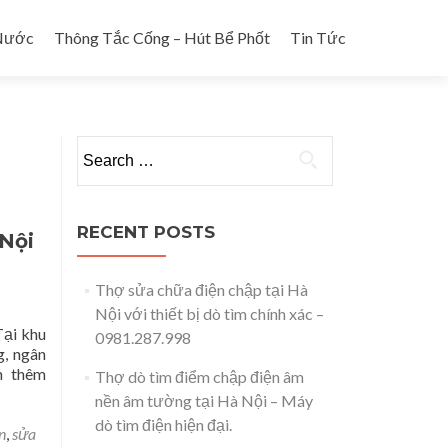
Nước
Thông Tắc Cống – Hút Bể Phốt
Tin Tức
Search for:
RECENT POSTS
 Nội
Thợ sửa chữa điện chập tại Hà
Nội với thiết bị dò tìm chính xác –
Tại khu
0981.287.998
g, ngân
ến thêm
Thợ dò tìm điểm chập điện âm
nền âm tường tại Hà Nội – Máy
dò tìm điện hiện đại.
n
,
sửa