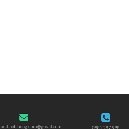
uocthanhluong.com@gmail.com
0981.287.998