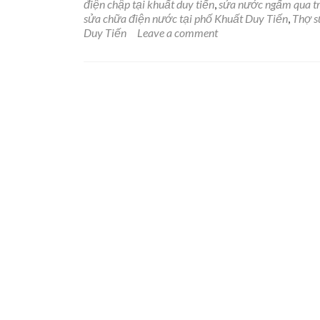
Thợ
điện chập tại khuất duy tiến
,
sửa nước ngấm qua tr
sửa
sửa chữa điện nước tại phố Khuất Duy Tiến
,
Thợ s
chữ
Duy Tiến
Leave a comment
điện
nướ
tại
phố
Khuấ
Duy
Tiến
–
Hà
Nội
–
0981