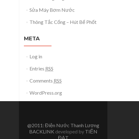
Sửa Máy Bơm Nước
Thông Tắc Cống – Hút Bể Phốt
META
Log in
Entries
RSS
Comments
RSS
WordPress.org
@2011: Điện Nước Thanh Lương
BACKLINK
developed by
TIẾN
ĐẠT