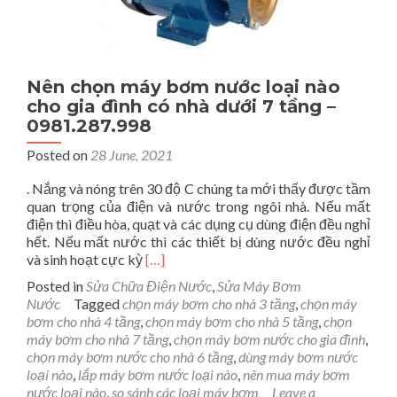
Nên chọn máy bơm nước loại nào
cho gia đình có nhà dưới 7 tầng –
0981.287.998
Posted on
28 June, 2021
. Nắng và nóng trên 30 độ C chúng ta mới thấy được tầm
quan trọng của điện và nước trong ngôi nhà. Nếu mất
điện thì điều hòa, quạt và các dụng cụ dùng điện đều nghỉ
hết. Nếu mất nước thì các thiết bị dùng nước đều nghỉ
Read
và sinh hoạt cực kỳ
[…]
more
Posted in
Sửa Chữa Điện Nước
,
Sửa Máy Bơm
about
Nước
Tagged
chọn máy bơm cho nhà 3 tầng
,
chọn máy
Nên
bơm cho nhà 4 tầng
,
chọn máy bơm cho nhà 5 tầng
,
chọn
chọn
máy bơm cho nhà 7 tầng
,
chọn máy bơm nước cho gia đình
,
máy
chọn máy bơm nước cho nhà 6 tầng
,
dùng máy bơm nước
bơm
loại nào
,
lắp máy bơm nước loại nào
,
nên mua máy bơm
nước
nước loại nào
,
so sánh các loại máy bơm
Leave a