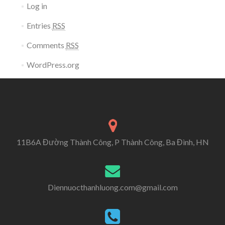
Log in
Entries
RSS
Comments
RSS
WordPress.org
11B6A Đường Thành Công, P Thành Công, Ba Đình, HN
Diennuocthanhluong.com@gmail.com