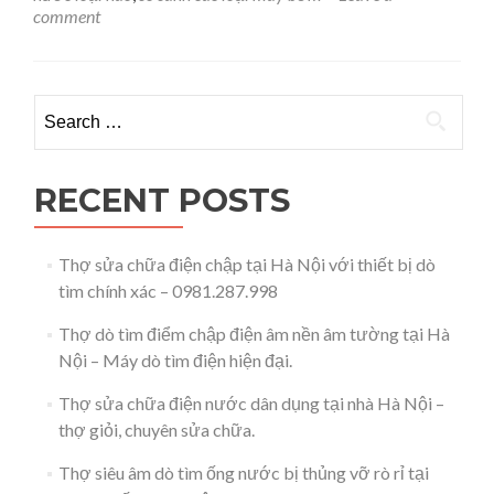
loại
comment
nào
cho
gia
đình
Search for:
có
nhà
dưới
7
RECENT POSTS
tầng
–
0981.287.998
Thợ sửa chữa điện chập tại Hà Nội với thiết bị dò
tìm chính xác – 0981.287.998
Thợ dò tìm điểm chập điện âm nền âm tường tại Hà
Nội – Máy dò tìm điện hiện đại.
Thợ sửa chữa điện nước dân dụng tại nhà Hà Nội –
thợ giỏi, chuyên sửa chữa.
Thợ siêu âm dò tìm ống nước bị thủng vỡ rò rỉ tại