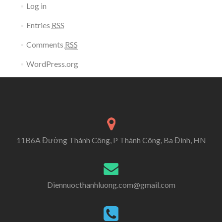
Log in
Entries
RSS
Comments
RSS
WordPress.org
11B6A Đường Thành Công, P Thành Công, Ba Đình, HN
Diennuocthanhluong.com@gmail.com