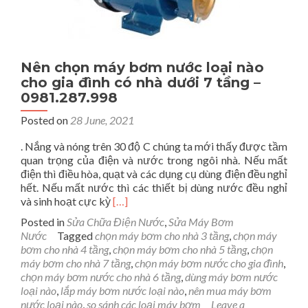
Nên chọn máy bơm nước loại nào
cho gia đình có nhà dưới 7 tầng –
0981.287.998
Posted on
28 June, 2021
. Nắng và nóng trên 30 độ C chúng ta mới thấy được tầm
quan trọng của điện và nước trong ngôi nhà. Nếu mất
điện thì điều hòa, quạt và các dụng cụ dùng điện đều nghỉ
hết. Nếu mất nước thì các thiết bị dùng nước đều nghỉ
Read
và sinh hoạt cực kỳ
[…]
more
Posted in
Sửa Chữa Điện Nước
,
Sửa Máy Bơm
about
Nước
Tagged
chọn máy bơm cho nhà 3 tầng
,
chọn máy
Nên
bơm cho nhà 4 tầng
,
chọn máy bơm cho nhà 5 tầng
,
chọn
chọn
máy bơm cho nhà 7 tầng
,
chọn máy bơm nước cho gia đình
,
máy
chọn máy bơm nước cho nhà 6 tầng
,
dùng máy bơm nước
bơm
loại nào
,
lắp máy bơm nước loại nào
,
nên mua máy bơm
nước
nước loại nào
,
so sánh các loại máy bơm
Leave a