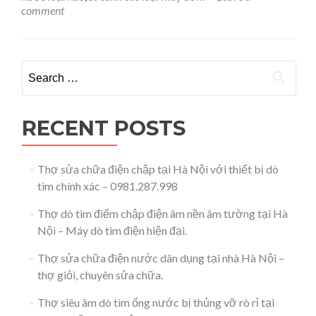
loại
comment
nào
cho
gia
đình
Search for:
có
nhà
dưới
7
RECENT POSTS
tầng
–
0981.287.998
Thợ sửa chữa điện chập tại Hà Nội với thiết bị dò
tìm chính xác – 0981.287.998
Thợ dò tìm điểm chập điện âm nền âm tường tại Hà
Nội – Máy dò tìm điện hiện đại.
Thợ sửa chữa điện nước dân dụng tại nhà Hà Nội –
thợ giỏi, chuyên sửa chữa.
Thợ siêu âm dò tìm ống nước bị thủng vỡ rò rỉ tại