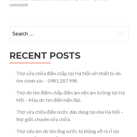
loại
comment
nào
cho
gia
đình
Search for:
có
nhà
dưới
7
RECENT POSTS
tầng
–
0981.287.998
Thợ sửa chữa điện chập tại Hà Nội với thiết bị dò
tìm chính xác – 0981.287.998
Thợ dò tìm điểm chập điện âm nền âm tường tại Hà
Nội – Máy dò tìm điện hiện đại.
Thợ sửa chữa điện nước dân dụng tại nhà Hà Nội –
thợ giỏi, chuyên sửa chữa.
Thợ siêu âm dò tìm ống nước bị thủng vỡ rò rỉ tại