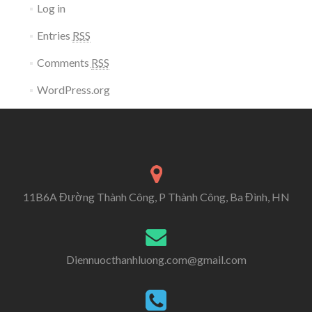
Log in
Entries
RSS
Comments
RSS
WordPress.org
11B6A Đường Thành Công, P Thành Công, Ba Đình, HN
Diennuocthanhluong.com@gmail.com