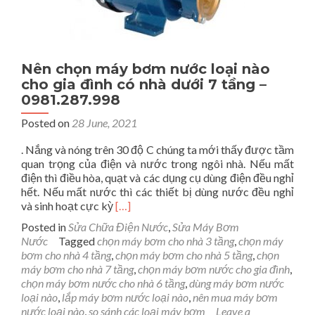
Nên chọn máy bơm nước loại nào
cho gia đình có nhà dưới 7 tầng –
0981.287.998
Posted on
28 June, 2021
. Nắng và nóng trên 30 độ C chúng ta mới thấy được tầm
quan trọng của điện và nước trong ngôi nhà. Nếu mất
điện thì điều hòa, quạt và các dụng cụ dùng điện đều nghỉ
hết. Nếu mất nước thì các thiết bị dùng nước đều nghỉ
Read
và sinh hoạt cực kỳ
[…]
more
Posted in
Sửa Chữa Điện Nước
,
Sửa Máy Bơm
about
Nước
Tagged
chọn máy bơm cho nhà 3 tầng
,
chọn máy
Nên
bơm cho nhà 4 tầng
,
chọn máy bơm cho nhà 5 tầng
,
chọn
chọn
máy bơm cho nhà 7 tầng
,
chọn máy bơm nước cho gia đình
,
máy
chọn máy bơm nước cho nhà 6 tầng
,
dùng máy bơm nước
bơm
loại nào
,
lắp máy bơm nước loại nào
,
nên mua máy bơm
nước
nước loại nào
,
so sánh các loại máy bơm
Leave a